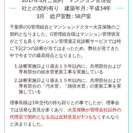
社との契約有り
建築年月 : 平成14年
3月 総戸室数 : 58戸室
千葉県のG管理組合とマンションドクター火災保険のご
契約となりました。G管理組合様はマンション管理状況
がとても良くマンション管理適正化診断サービスでは特
に下記2つの診断が当てはまったため、
弊社が見てきた
中で今までの最高得点となりました。
診断実施日より過去１５年以内に、共用部分および
専有部分の給水管更新工事を実施している
診断実施日より過去１５年以内に、共用部分および
専有部分の「汚水管」「雑排水管」の更新工事を実
施している
理事長様は1年交代の持ち回りとの事でしたが、理事会
では活発な意見が多くあり、
火災保険が管理会社以外の
代理店で契約となる点は反対意見が1つもなく
すんなり
と決まりました。