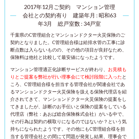
2017年12月ご契約 マンション管理
会社との契約有り
建築年月 : 昭和63
年3月 総戸室数 : 34戸室
千葉県のC管理組合とマンションドクター火災保険のご
契約となりました。C管理組合様は給排水管の工事に診
断点数は入らないものの、その他の項目が良好なため、
保険料は他社と比較して最安値になったようです。
マンション管理適正化診断サービスが終わり、
お見積も
りとご提案を弊社が行い理事会にて検討段階に入った
と
ころ、C管理組合様を担当する
管理会社が関連会社であ
るマンションドクター火災保険を扱える保険代理店を紹
介されてきて、マンションドクター火災保険の提案をし
てきましたが、診断のお手伝いと保険の提案をしている
代理店（弊社：あおば総合保険株式会社）がいる中で、
その行為は契約の横取りになるのではないか？という気
持ちになられたようです。その他にも
C管理組合様を担
当する
管理会社との間にて
問題が発覚し結果、理事会で