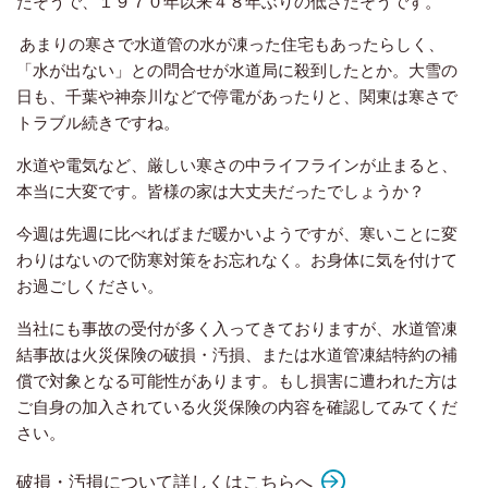
たそうで、１９７０年以来４８年ぶりの低さだそうです。
あまりの寒さで水道管の水が凍った住宅もあったらしく、
「水が出ない」との問合せが水道局に殺到したとか。大雪の
日も、千葉や神奈川などで停電があったりと、関東は寒さで
トラブル続きですね。
水道や電気など、厳しい寒さの中ライフラインが止まると、
本当に大変です。皆様の家は大丈夫だったでしょうか？
今週は先週に比べればまだ暖かいようですが、寒いことに変
わりはないので防寒対策をお忘れなく。お身体に気を付けて
お過ごしください。
当社にも事故の受付が多く入ってきておりますが、水道管凍
結事故は火災保険の破損・汚損、または水道管凍結特約の補
償で対象となる可能性があります。もし損害に遭われた方は
ご自身の加入されている火災保険の内容を確認してみてくだ
さい。
破損・汚損について詳しくはこちらへ