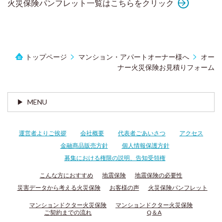
火災保険パンフレット一覧はこちらをクリック
トップページ
マンション・アパートオーナー様へ
オー
ナー火災保険お見積りフォーム
MENU
運営者よりご挨拶
会社概要
代表者ごあいさつ
アクセス
金融商品販売方針
個人情報保護方針
募集における権限の説明、告知受領権
こんな方におすすめ
地震保険
地震保険の必要性
災害データから考える火災保険
お客様の声
火災保険パンフレット
マンションドクター火災保険
マンションドクター火災保険
ご契約までの流れ
Q＆A